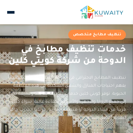
تنظيف مطابخ متخصص
خدمات تنظيف مطابخ في
الدوحة من شركة كويتي كلين
تنظيف المطابخ الاحترافي في الدوحة يتطلب فريقاً متخصصاً
يفهم احتياجات المنازل والشقق السكنية في هذه المنطقة
الحيوية. توفر كويتي كلين خدمات تنظيف شاملة وعميقة تصل
إلى جميع الزوايا والأجهزة والأسطح بكفاءة عالية. سواء كنت
قريباً من ميناء الدوحة أو منطقة المارينا، فريقنا المدرب جاهز
لتقديم أفضل النتائج.