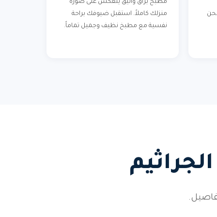
مطبخ براق وأنيق ينعكس على صورة
نحن
منزلك كاملاً. استقبل ضيوفك براحة
نفسية مع مطبخ نظيف وجميل تماماً.
لجراثيم
فاصيل.