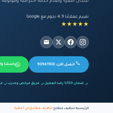
سكان أمغرة ونقدم خدمة احترافية وموثوقة.
تقييم عملائنا 4.9 نجوم مع Google
★★★★★
راسلنا و
اتصل الآن: 90941100
ضمان 100% رضا العميل
فريق مرخص ومدرب
متاح
الرئيسية
تنظيف مطابخ
تنظيف مطابخ في أمغرة