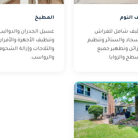
 النوم
المطبخ
يف شامل للفراش
غسيل الجدران والدواليب
سجاد والستائر وتنظيم
وتنظيف الأجهزة والأفران
زائن وتطهير جميع
والثلاجات وإزالة الشحوم
طح والزوايا.
والرواسب.