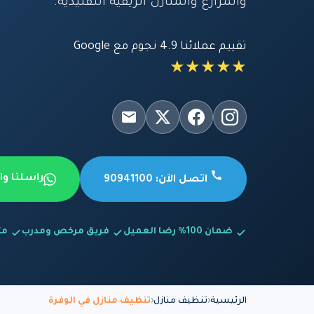
والمزارع والمنازل الريفية التقليدية.
تقييم عملائنا 4.9 نجوم مع Google
★★★★★
راسلنا و
اتصل الآن: 90941100
ضمان 100% رضا العميل
فريق مرخص ومدرب
متاح
الرئيسية
تنظيف منازل
تنظيف منازل في الوفرة