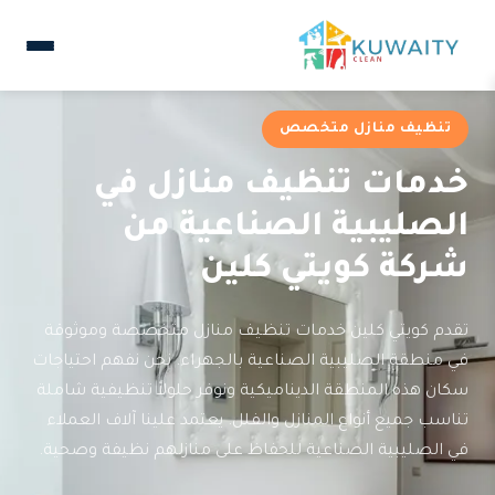
تنظيف منازل متخصص
خدمات تنظيف منازل في
الصليبية الصناعية من
شركة كويتي كلين
تقدم كويتي كلين خدمات تنظيف منازل متخصصة وموثوقة
في منطقة الصليبية الصناعية بالجهراء. نحن نفهم احتياجات
سكان هذه المنطقة الديناميكية ونوفر حلولاً تنظيفية شاملة
تناسب جميع أنواع المنازل والفلل. يعتمد علينا آلاف العملاء
في الصليبية الصناعية للحفاظ على منازلهم نظيفة وصحية.