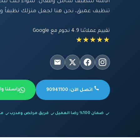
الآمنة لتنظيف شامل وفعال. سواء كنت تبح
تنظيف عميق، نحن هنا لجعل منزلك نظيفاً وص
تقييم عملائنا 4.9 نجوم مع Google
★★★★★
راسلنا و
اتصل الآن: 90941100
ضمان 100% رضا العميل
فريق مرخص ومدرب
متاح