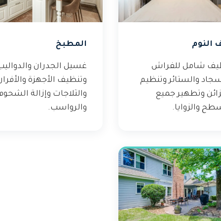
 النوم
المطبخ
يف شامل للفراش
غسيل الجدران والدواليب
سجاد والستائر وتنظيم
وتنظيف الأجهزة والأفران
زائن وتطهير جميع
والثلاجات وإزالة الشحوم
طح والزوايا.
والرواسب.