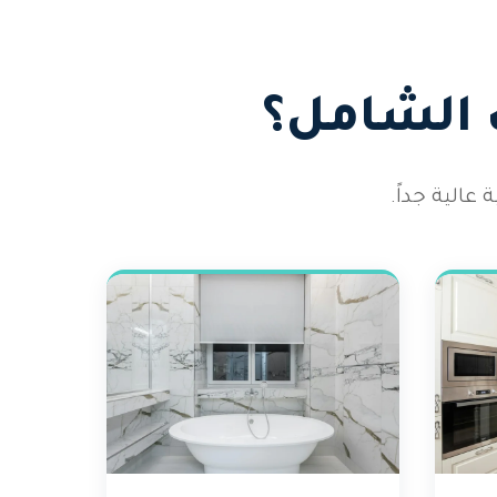
 الشامل؟
الية جداً.