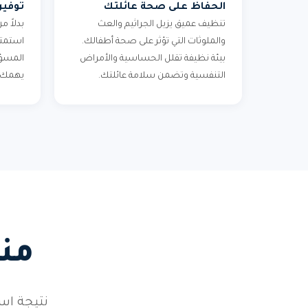
الحفاظ على صحة عائلتك
توفير
تنظيف عميق يزيل الجراثيم والعث
بدلاً 
والملوثات التي تؤثر على صحة أطفالك.
استمتع
بيئة نظيفة تقلل الحساسية والأمراض
المسؤول
التنفسية وتضمن سلامة عائلتك.
يهمك ف
من
نتيجة است