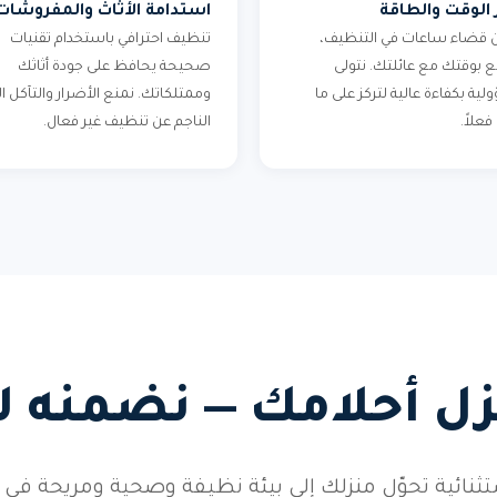
 الوقت والطاقة
استدامة الأثاث والمفروشات
من قضاء ساعات في التنظيف،
تنظيف احترافي باستخدام تقنيات
 بوقتك مع عائلتك. نتولى
صحيحة يحافظ على جودة أثاثك
ية بكفاءة عالية لتركز على ما
وممتلكاتك. نمنع الأضرار والتآكل ا
علاً.
الناجم عن تنظيف غير فعال.
زل أحلامك — نضمنه ل
ثنائية تحوّل منزلك إلى بيئة نظيفة وصحية ومريحة في ك