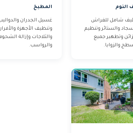
 النوم
المطبخ
يف شامل للفراش
غسيل الجدران والدواليب
سجاد والستائر وتنظيم
وتنظيف الأجهزة والأفران
زائن وتطهير جميع
والثلاجات وإزالة الشحوم
طح والزوايا.
والرواسب.