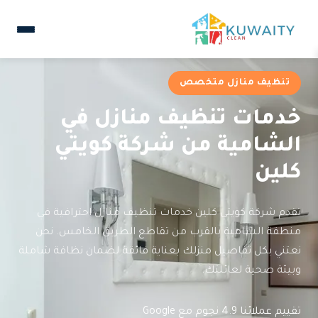
تنظيف منازل متخصص
خدمات تنظيف منازل في
الشامية من شركة كويتي
كلين
تقدم شركة كويتي كلين خدمات تنظيف منازل احترافية في
منطقة الشامية بالقرب من تقاطع الطريق الخامس. نحن
نعتني بكل تفاصيل منزلك بعناية فائقة لضمان نظافة شاملة
وبيئة صحية لعائلتك.
تقييم عملائنا 4.9 نجوم مع Google