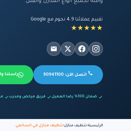
وآمنة لجميع أنواع المنازل والفلل.
تقييم عملائنا 4.9 نجوم مع Google
★★★★★
راسلنا و
اتصل الآن: 90941100
ضمان 100% رضا العميل
فريق مرخص ومدرب
متاح
الرئيسية
تنظيف منازل
تنظيف منازل في السالمي