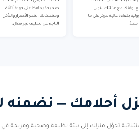
من قضاء ساعات في التنظيف،
تنظيف احترافي باستخدام تقنيات
 بوقتك مع عائلتك. نتولى
صحيحة يحافظ على جودة أثاثك
ية بكفاءة عالية لتركز على ما
وممتلكاتك. نمنع الأضرار والتآكل ا
علاً.
الناجم عن تنظيف غير فعال.
زل أحلامك — نضمنه ل
ثنائية تحوّل منزلك إلى بيئة نظيفة وصحية ومريحة في ك