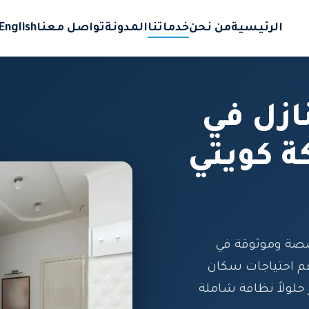
الرئيسية
من نحن
خدماتنا
المدونة
تواصل معنا
English
ازل في
 كويتي
صصة وموثوقة في
م احتياجات سكان
حلولاً نظافة شاملة