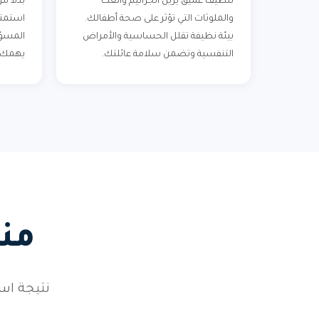
تنظيف عميق يزيل الجراثيم والعث
بدلاً 
والملوثات التي تؤثر على صحة أطفالك.
استمتع
بيئة نظيفة تقلل الحساسية والأمراض
المسؤول
التنفسية وتضمن سلامة عائلتك.
يهمك ف
من
نتيجة است