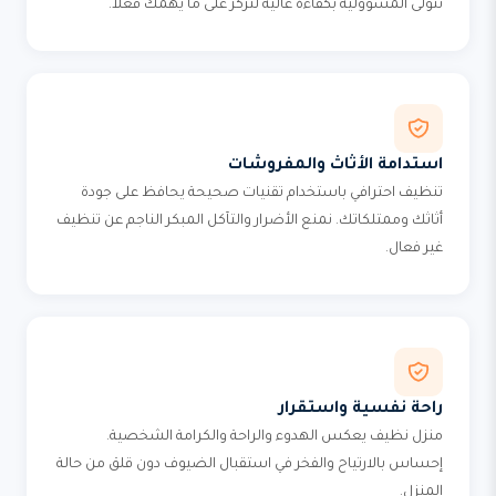
نتولى المسؤولية بكفاءة عالية لتركز على ما يهمك فعلاً.
استدامة الأثاث والمفروشات
تنظيف احترافي باستخدام تقنيات صحيحة يحافظ على جودة
أثاثك وممتلكاتك. نمنع الأضرار والتآكل المبكر الناجم عن تنظيف
غير فعال.
راحة نفسية واستقرار
منزل نظيف يعكس الهدوء والراحة والكرامة الشخصية.
إحساس بالارتياح والفخر في استقبال الضيوف دون قلق من حالة
المنزل.