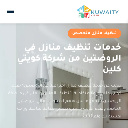
تنظيف منازل متخصص
خدمات تنظيف منازل في
الروضتين من شركة كويتي
كلين
تبحث عن خدمة تنظيف منازل احترافية في الروضتين؟ تقدم
كويتي كلين حلولاً متكاملة لتنظيف المنازل والفلل في منطقة
الروضتين بالجهراء. نحن نفهم احتياجات أهالي الروضتين
الخاصة ونقدم خدمة متميزة تضمن نظافة شاملة وراحة
نفسية لك ولعائلتك.