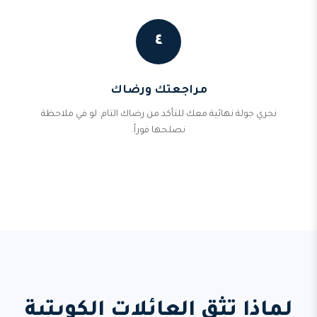
٤
مراجعتك ورضاك
نجري جولة نهائية معك للتأكد من رضاك التام. لو في ملاحظة
نصلحها فوراً.
لماذا تثق العائلات الكويتية