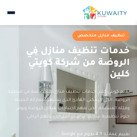
تنظيف منازل متخصص
خدمات تنظيف منازل في
الروضة من شركة كويتي
كلين
تقدم كويتي كلين خدمات تنظيف منازل متخصصة في منطقة
الروضة، الحي السكني الهادئ الذي يشتهر بعماراته الحديثة
وفلله الفسيحة. نحن نفهم احتياجات سكان الروضة ونوفر
حلولاً تنظيفية شاملة تناسب أسلوب حياتهم الراقي.
تقييم عملائنا 4.9 نجوم مع Google