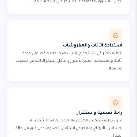
نتولى المسؤولية بكفاءة عالية لتركز على ما يهمك فعلاً.
استدامة الأثاث والمفروشات
تنظيف احترافي باستخدام تقنيات صحيحة يحافظ على جودة
أثاثك وممتلكاتك. نمنع الأضرار والتآكل المبكر الناجم عن تنظيف
غير فعال.
راحة نفسية واستقرار
منزل نظيف يعكس الهدوء والراحة والكرامة الشخصية.
إحساس بالارتياح والفخر في استقبال الضيوف دون قلق من حالة
المنزل.