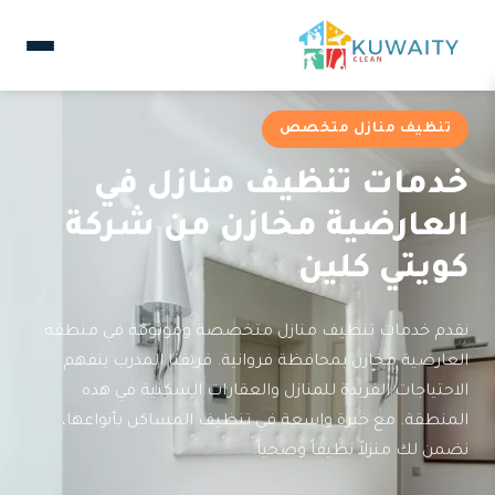
تنظيف منازل متخصص
خدمات تنظيف منازل في
العارضية مخازن من شركة
كويتي كلين
نقدم خدمات تنظيف منازل متخصصة وموثوقة في منطقة
العارضية مخازن بمحافظة فروانية. فريقنا المدرب يتفهم
الاحتياجات الفريدة للمنازل والعقارات السكنية في هذه
المنطقة. مع خبرة واسعة في تنظيف المساكن بأنواعها،
نضمن لك منزلاً نظيفاً وصحياً.