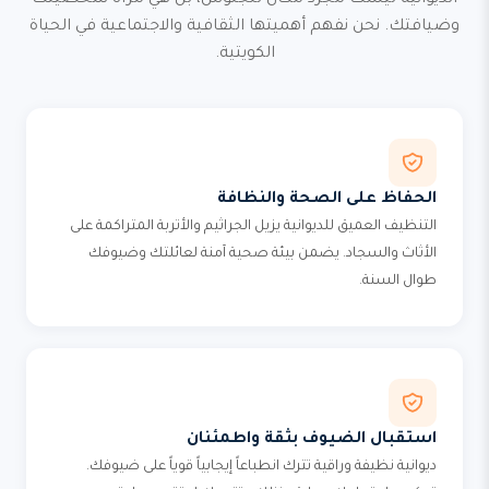
الديوانية ليست مجرد مكان للجلوس، بل هي مرآة شخصيتك
وضيافتك. نحن نفهم أهميتها الثقافية والاجتماعية في الحياة
الكويتية.
الحفاظ على الصحة والنظافة
التنظيف العميق للديوانية يزيل الجراثيم والأتربة المتراكمة على
الأثاث والسجاد. يضمن بيئة صحية آمنة لعائلتك وضيوفك
طوال السنة.
استقبال الضيوف بثقة واطمئنان
ديوانية نظيفة وراقية تترك انطباعاً إيجابياً قوياً على ضيوفك.