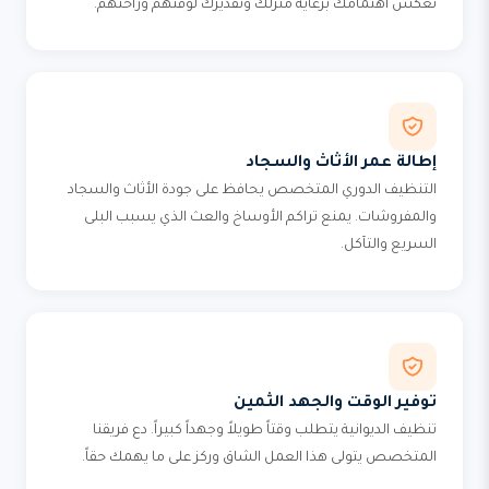
تعكس اهتمامك برعاية منزلك وتقديرك لوقتهم وراحتهم.
إطالة عمر الأثاث والسجاد
التنظيف الدوري المتخصص يحافظ على جودة الأثاث والسجاد
والمفروشات. يمنع تراكم الأوساخ والعث الذي يسبب البلى
السريع والتآكل.
توفير الوقت والجهد الثمين
تنظيف الديوانية يتطلب وقتاً طويلاً وجهداً كبيراً. دع فريقنا
المتخصص يتولى هذا العمل الشاق وركز على ما يهمك حقاً.