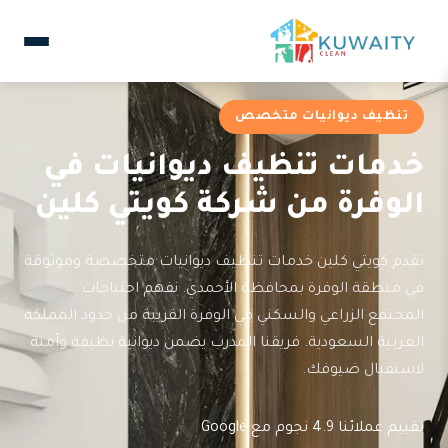
تنظيف ديوانيات متخصص
خدمات تنظيف ديوانيات في
الوفرة من شركة كويتي كلين
تقدم كويتي كلين خدمات تنظيف ديوانيات متخصصة وموثوقة
في منطقة الوفرة بمحافظة الأحمدي. نفهم احتياجات
المجتمع الزراعي والسكني في الوفرة القريبة من حدود المملكة
العربية السعودية. فريقنا المدرب يضمن ديوانية نظيفة وآمنة
لاستقبال ضيوفك.
تقييم عملائنا 4.9 نجوم مع Google