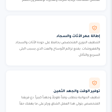
تعكس اهتمامك برعاية منزلك وتقديرك لوقتهم وراحتهم.
إطالة عمر الأثاث والسجاد
التنظيف الدوري المتخصص يحافظ على جودة الأثاث والسجاد
والمفروشات. يمنع تراكم الأوساخ والعث الذي يسبب البلى
السريع والتآكل.
توفير الوقت والجهد الثمين
تنظيف الديوانية يتطلب وقتاً طويلاً وجهداً كبيراً. دع فريقنا
المتخصص يتولى هذا العمل الشاق وركز على ما يهمك حقاً.