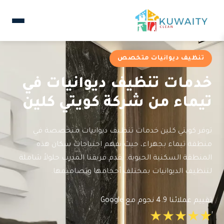
تنظيف ديوانيات متخصص
خدمات تنظيف ديوانيات في
تيماء من شركة كويتي كلين
توفر كويتي كلين خدمات تنظيف ديوانيات متخصصة في
منطقة تيماء بجهراء، حيث نفهم احتياجات سكان هذه
المنطقة السكنية الحيوية. يقدم فريقنا المدرب حلولاً شاملة
لتنظيف الديوانيات بمختلف أحجامها وتصاميمها.
تقييم عملائنا 4.9 نجوم مع Google
★★★★★