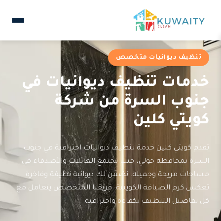
تنظيف ديوانيات متخصص
خدمات تنظيف ديوانيات في
جنوب السرة من شركة
كويتي كلين
تقدم كويتي كلين خدمة تنظيف ديوانيات احترافية في جنوب
السرة بمحافظة حولي، حيث تجتمع العائلات والأصدقاء في
مساحات مريحة وجميلة. نضمن لك ديوانية نظيفة وفاخرة
تعكس كرم الضيافة الكويتية. فريقنا المتخصص يتعامل مع
كل تفاصيل التنظيف بكفاءة واحترافية.