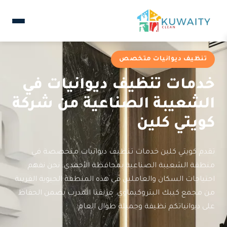
تنظيف ديوانيات متخصص
خدمات تنظيف ديوانيات في
الشعيبة الصناعية من شركة
كويتي كلين
تقدم كويتي كلين خدمات تنظيف ديوانيات متخصصة في
منطقة الشعيبة الصناعية بمحافظة الأحمدي. نحن نفهم
احتياجات السكان والعاملين في هذه المنطقة الحيوية القريبة
من مجمع كيبك البتروكيماوي. فريقنا المدرب يضمن الحفاظ
على ديوانياتكم نظيفة وجميلة طوال العام.