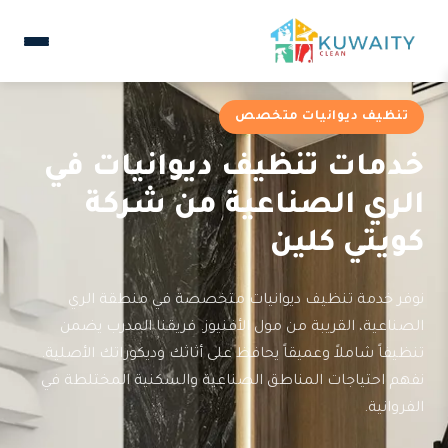
تنظيف ديوانيات متخصص
خدمات تنظيف ديوانيات في
الري الصناعية من شركة
كويتي كلين
نوفر خدمة تنظيف ديوانيات متخصصة في منطقة الري
الصناعية، القريبة من مول الأفنيوز. فريقنا المدرب يضمن
تنظيفاً شاملاً وعميقاً يحافظ على أثاثك وديكوراتك الأصلية.
نفهم احتياجات المناطق الصناعية والسكنية المختلطة في
الفروانية.