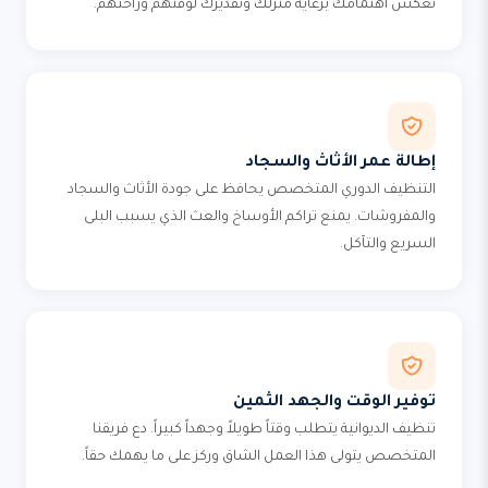
تعكس اهتمامك برعاية منزلك وتقديرك لوقتهم وراحتهم.
إطالة عمر الأثاث والسجاد
التنظيف الدوري المتخصص يحافظ على جودة الأثاث والسجاد
والمفروشات. يمنع تراكم الأوساخ والعث الذي يسبب البلى
السريع والتآكل.
توفير الوقت والجهد الثمين
تنظيف الديوانية يتطلب وقتاً طويلاً وجهداً كبيراً. دع فريقنا
المتخصص يتولى هذا العمل الشاق وركز على ما يهمك حقاً.