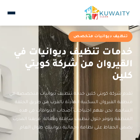
تنظيف ديوانيات متخصص
خدمات تنظيف ديوانيات في
القيروان من شركة كويتي
كلين
تقدم شركة كويتي كلين خدمة تنظيف ديوانيات متخصصة في
منطقة القيروان السكنية الهادئة بالقرب من طريق الحلقة
السابعة. نحن نفهم احتياجات أصحاب الديوانيات في هذه
المنطقة ونوفر حلول تنظيف شاملة وفعالة. فريقنا المدرب
يضمن الحفاظ على نظافة وجمالية ديوانيتك طوال العام.