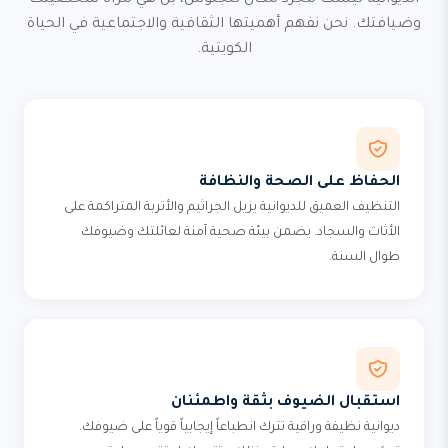
الديوانية ليست مجرد مكان للجلوس، بل هي مرآة شخصيتك
وضيافتك. نحن نفهم أهميتها الثقافية والاجتماعية في الحياة
الكويتية.
الحفاظ على الصحة والنظافة
التنظيف العميق للديوانية يزيل الجراثيم والأتربة المتراكمة على
الأثاث والسجاد. يضمن بيئة صحية آمنة لعائلتك وضيوفك
طوال السنة.
استقبال الضيوف بثقة واطمئنان
ديوانية نظيفة وراقية تترك انطباعاً إيجابياً قوياً على ضيوفك.