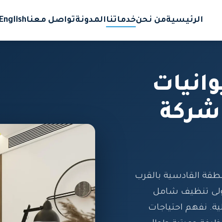
الرئيسية
من نحن
خدماتنا
المدونة
تواصل معنا
English
انيات
شركة
قة القادسية بالقرب
ولى تنظيف شامل
ية. نفهم احتياجات