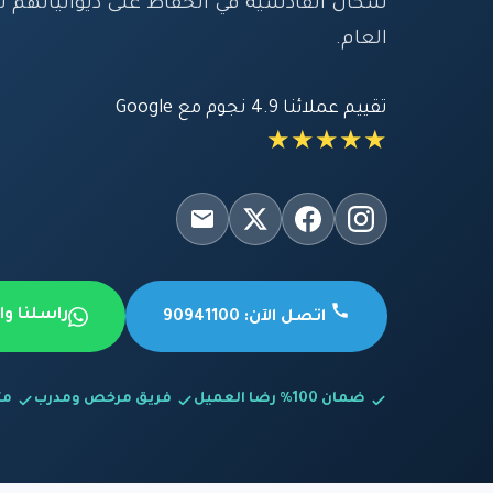
سكان القادسية في الحفاظ على ديوانياتهم ن
العام.
تقييم عملائنا 4.9 نجوم مع Google
★★★★★
راسلنا و
اتصل الآن: 90941100
ضمان 100% رضا العميل
فريق مرخص ومدرب
متاح