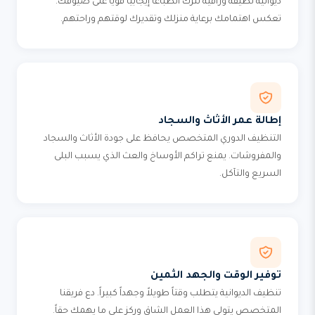
ديوانية نظيفة وراقية تترك انطباعاً إيجابياً قوياً على ضيوفك.
تعكس اهتمامك برعاية منزلك وتقديرك لوقتهم وراحتهم.
إطالة عمر الأثاث والسجاد
التنظيف الدوري المتخصص يحافظ على جودة الأثاث والسجاد
والمفروشات. يمنع تراكم الأوساخ والعث الذي يسبب البلى
السريع والتآكل.
توفير الوقت والجهد الثمين
تنظيف الديوانية يتطلب وقتاً طويلاً وجهداً كبيراً. دع فريقنا
المتخصص يتولى هذا العمل الشاق وركز على ما يهمك حقاً.