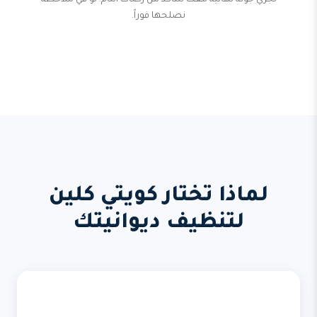
نجري جولة نهائية معك للتأكد من رضاك التام. لو في ملاحظة
نصلحها فوراً.
لماذا تختار كويتي كلين
لتنظيف ديوانيتك