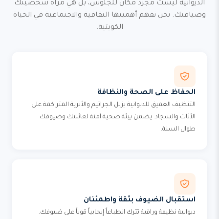
الديوانية ليست مجرد مكان للجلوس، بل هي مرآة شخصيتك
وضيافتك. نحن نفهم أهميتها الثقافية والاجتماعية في الحياة
الكويتية.
الحفاظ على الصحة والنظافة
التنظيف العميق للديوانية يزيل الجراثيم والأتربة المتراكمة على
الأثاث والسجاد. يضمن بيئة صحية آمنة لعائلتك وضيوفك
طوال السنة.
استقبال الضيوف بثقة واطمئنان
ديوانية نظيفة وراقية تترك انطباعاً إيجابياً قوياً على ضيوفك.