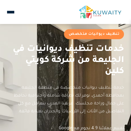
تنظيف ديوانيات متخصص
خدمات تنظيف ديوانيات في
الجليعة من شركة كويتي
كلين
خدمة تنظيف ديوانيات متخصصة في منطقة الجليعة
بمحافظة أحمدي، نوفر لك نظافة شاملة واحترافية تحافظ
على جمال وراحة مجلسك. فريقنا المدرب يتعامل مع كل
التفاصيل من الأثاث إلى الأرضيات والجدران بعناية فائقة.
تقييم عملائنا 4.9 نجوم مع Google