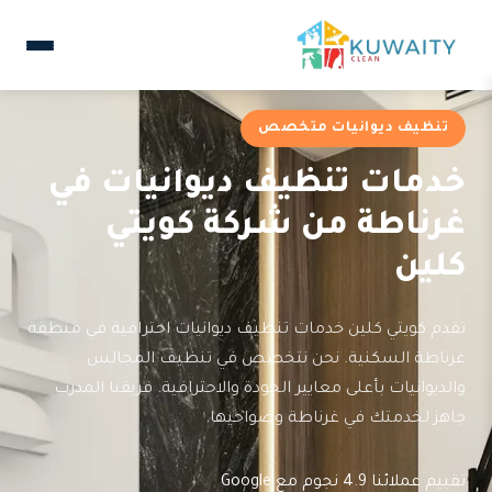
تنظيف ديوانيات متخصص
خدمات تنظيف ديوانيات في
غرناطة من شركة كويتي
كلين
تقدم كويتي كلين خدمات تنظيف ديوانيات احترافية في منطقة
غرناطة السكنية. نحن نتخصص في تنظيف المجالس
والديوانيات بأعلى معايير الجودة والاحترافية. فريقنا المدرب
جاهز لخدمتك في غرناطة وضواحيها.
تقييم عملائنا 4.9 نجوم مع Google