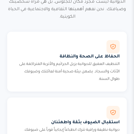
الديوانية ليست مجرد مكان للجلوس، بل هي مرآة شخصيتك
وضيافتك. نحن نفهم أهميتها الثقافية والاجتماعية في الحياة
الكويتية.
الحفاظ على الصحة والنظافة
التنظيف العميق للديوانية يزيل الجراثيم والأتربة المتراكمة على
الأثاث والسجاد. يضمن بيئة صحية آمنة لعائلتك وضيوفك
طوال السنة.
استقبال الضيوف بثقة واطمئنان
ديوانية نظيفة وراقية تترك انطباعاً إيجابياً قوياً على ضيوفك.