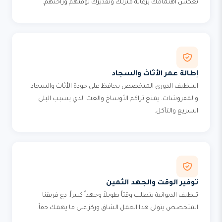
تعكس اهتمامك برعاية منزلك وتقديرك لوقتهم وراحتهم.
إطالة عمر الأثاث والسجاد
التنظيف الدوري المتخصص يحافظ على جودة الأثاث والسجاد
والمفروشات. يمنع تراكم الأوساخ والعث الذي يسبب البلى
السريع والتآكل.
توفير الوقت والجهد الثمين
تنظيف الديوانية يتطلب وقتاً طويلاً وجهداً كبيراً. دع فريقنا
المتخصص يتولى هذا العمل الشاق وركز على ما يهمك حقاً.