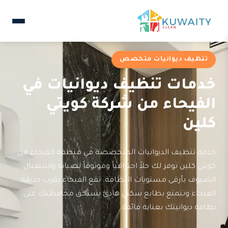
تنظيف ديوانيات متخصص
خدمات تنظيف ديوانيات في
الفيحاء من شركة كويتي
كلين
خدمة تنظيف الديوانيات المتخصصة في منطقة الفيحاء من
كويتي كلين توفر لك حلاً احترافياً وموثوقاً لصيانة واستقبال
الضيوف بأرقى مستويات النظافة. تقع الفيحاء بقرب حديقة
الفيحاء وتتمتع بطابع سكني هادئ يستحق محافظتك على
نظافة ديوانيتك بعناية فائقة.