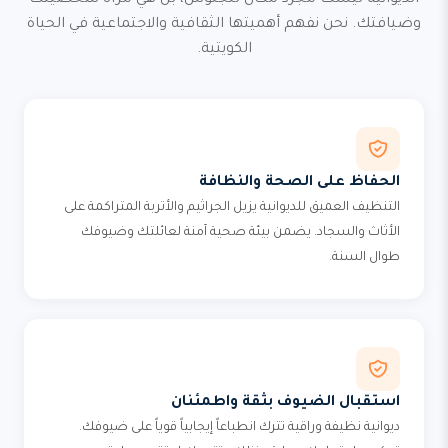
الديوانية ليست مجرد مكان للجلوس، بل هي مرآة شخصيتك
وضيافتك. نحن نفهم أهميتها الثقافية والاجتماعية في الحياة
الكويتية.
الحفاظ على الصحة والنظافة
التنظيف العميق للديوانية يزيل الجراثيم والأتربة المتراكمة على
الأثاث والسجاد. يضمن بيئة صحية آمنة لعائلتك وضيوفك
طوال السنة.
استقبال الضيوف بثقة واطمئنان
ديوانية نظيفة وراقية تترك انطباعاً إيجابياً قوياً على ضيوفك.