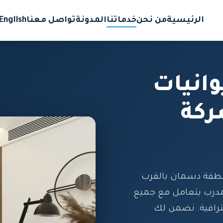
الرئيسية
من نحن
خدماتنا
المدونة
تواصل معنا
English
انيات
ركة
طقة دسمان بالقرب
مدرب يتعامل مع جميع
حترافية. نضمن لك