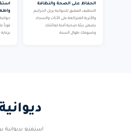
الحفاظ على الصحة والنظافة
استقب
واطمئ
التنظيف العميق للديوانية يزيل الجراثيم
والأتربة المتراكمة على الأثاث والسجاد.
ديوانية
يضمن بيئة صحية آمنة لعائلتك
قوياً 
وضيوفك طوال السنة.
برعاية
ديوانية
استمتع بديوانية 