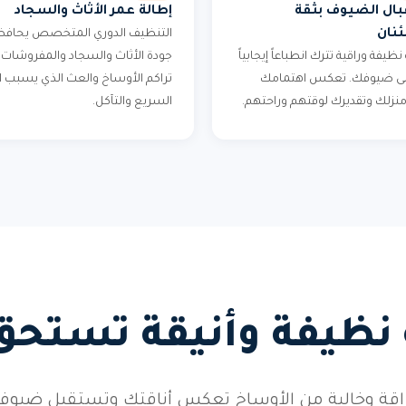
ال الضيوف بثقة
إطالة عمر الأثاث والسجاد
نان
التنظيف الدوري المتخصص يحافظ
 نظيفة وراقية تترك انطباعاً إيجابياً
جودة الأثاث والسجاد والمفروشات.
على ضيوفك. تعكس اهتمامك
تراكم الأوساخ والعث الذي يسبب ال
 منزلك وتقديرك لوقتهم وراحتهم.
السريع والتآكل.
 نظيفة وأنيقة تستحق
براقة وخالية من الأوساخ تعكس أناقتك وتستقبل ضيو