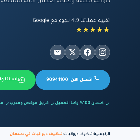
ديوانية نظيفة وصحية تعكس أناقة المنطقة.
تقييم عملائنا 4.9 نجوم مع Google
★★★★★
راسلنا و
اتصل الآن: 90941100
ضمان 100% رضا العميل
فريق مرخص ومدرب
متاح
الرئيسية
تنظيف ديوانيات
تنظيف ديوانيات في دسمان