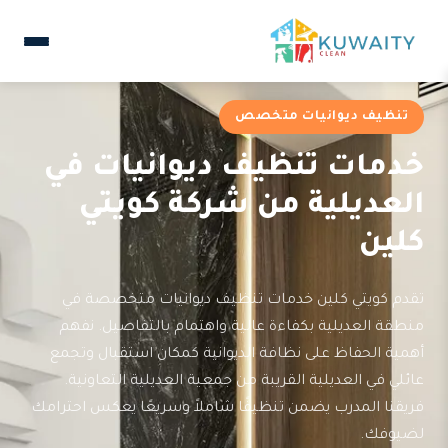
تنظيف ديوانيات متخصص
خدمات تنظيف ديوانيات في
العديلية من شركة كويتي
كلين
تقدم كويتي كلين خدمات تنظيف ديوانيات متخصصة في
منطقة العديلية بكفاءة عالية واهتمام بالتفاصيل. نفهم
أهمية الحفاظ على نظافة الديوانية كمكان استقبال وتجمع
عائلي في العديلية القريبة من جمعية العديلية التعاونية.
فريقنا المدرب يضمن تنظيفًا شاملاً وسريعًا يعكس احترامك
لضيوفك.