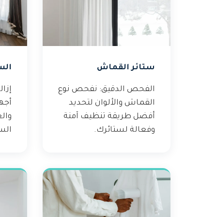
ستائر القماش
الس
الفحص الدقيق: نفحص نوع
إزال
القماش والألوان لتحديد
أجهز
أفضل طريقة تنظيف آمنة
وال
وفعالة لستائرك.
الست