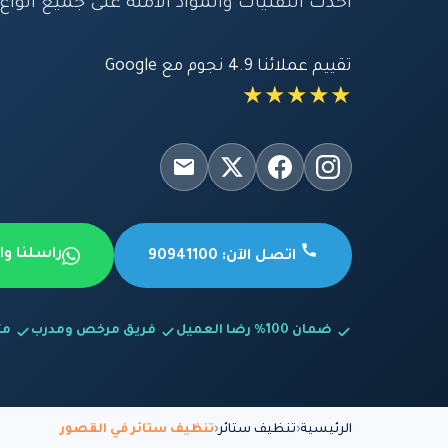
أحدث التقنيات والمواد الآمنة على جميع أنواع
تقييم عملائنا 4.9 نجوم مع Google
★★★★★
راسلنا و
اتصل الآن: 90941100
ضمان 100% رضا العميل
فريق مرخص ومدرب
متاح
الرئيسية
تنظيف ستائر
تنظيف ستائر في القصور