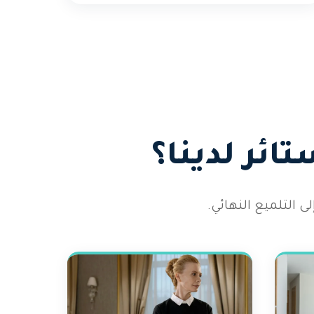
ائر لدينا؟
التلميع النهائي.