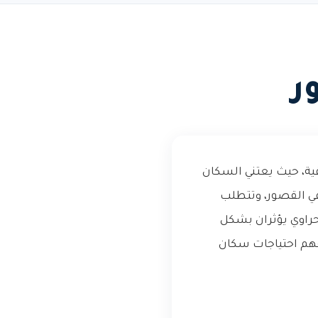
ر
قية، حيث يعتني السكان
 في القصور، وتتطلب
صحراوي يؤثران بشكل
يفهم احتياجات سكان