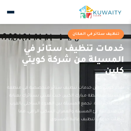
تنظيف ستائر في المكان
خدمات تنظيف ستائر في
المسيلة من شركة كويتي
كلين
تقدم كويتي كلين خدمات تنظيف ستائر متخصصة في منطقة
المسيلة بمحافظة مبارك الكبير، حيث نعتني بستائرك بعناية
فائقة واحترافية. تجمع المسيلة بين الهدوء الساحلي بالقرب
من فندق شاطئ المسيلة والعمران السكني الراقي، مما
يتطلب خدمات تنظيف عالية المستوى.