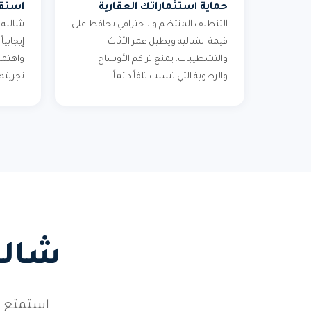
حماية استثماراتك العقارية
استقط
التنظيف المنتظم والاحترافي يحافظ على
شاليه ن
قيمة الشاليه ويطيل عمر الأثاث
إيجابي
والتشطيبات. يمنع تراكم الأوساخ
واهتما
والرطوبة التي تسبب تلفاً دائماً.
تجربته
شالي
استمتع ب