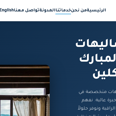
الرئيسية
من نحن
خدماتنا
المدونة
تواصل معنا
English
ليهات
لمبارك
لين
يهات متخصصة في
برة عالية. نفهم
اقية ونوفر حلولاً