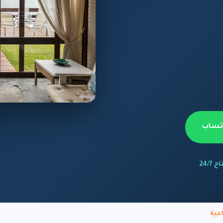
اتساب
 24/7
عية