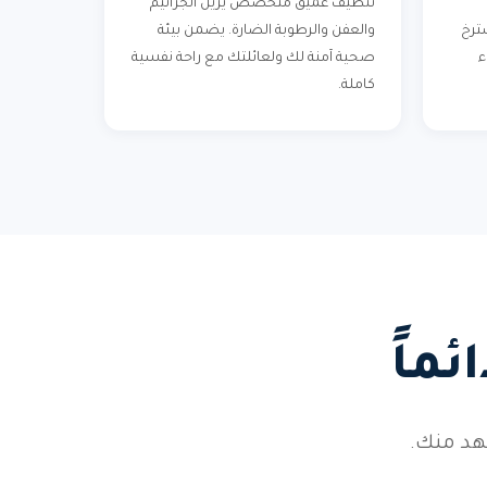
تنظيف عميق متخصص يزيل الجراثيم
ترخ
والعفن والرطوبة الضارة. يضمن بيئة
ء
صحية آمنة لك ولعائلتك مع راحة نفسية
كاملة.
ماً
هد منك.