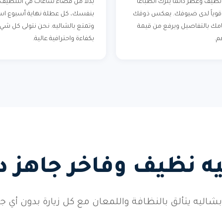
ظيف وعطر دائماً يترك انطباعاً
بدلاً من قضاء ساعات في التنظيف
اً قوياً لدى ضيوفك. يعكس ذوقك
بنفسك، كل عطلة نهاية أسبوع اس
مك بالتفاصيل ويرفع من قيمة
وتمتع بالشاليه. نحن نتولى كل شي
م.
بكفاءة واحترافية عالية.
ه نظيف وفاخر جاهز دائ
شاليه يتألق بالنظافة واللمعان مع كل زيارة بدون أي ج