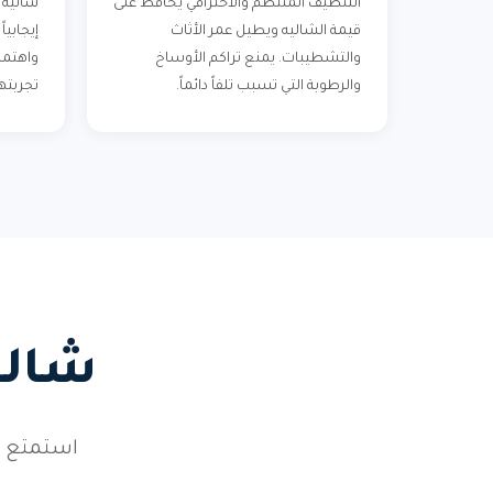
التنظيف المنتظم والاحترافي يحافظ على
شاليه ن
قيمة الشاليه ويطيل عمر الأثاث
إيجابي
والتشطيبات. يمنع تراكم الأوساخ
واهتما
والرطوبة التي تسبب تلفاً دائماً.
تجربته
شالي
استمتع ب