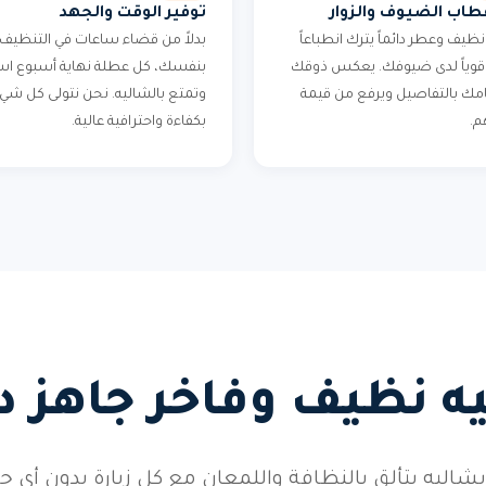
اب الضيوف والزوار
توفير الوقت والجهد
ظيف وعطر دائماً يترك انطباعاً
بدلاً من قضاء ساعات في التنظيف
اً قوياً لدى ضيوفك. يعكس ذوقك
بنفسك، كل عطلة نهاية أسبوع اس
مك بالتفاصيل ويرفع من قيمة
وتمتع بالشاليه. نحن نتولى كل شي
م.
بكفاءة واحترافية عالية.
ه نظيف وفاخر جاهز دائ
شاليه يتألق بالنظافة واللمعان مع كل زيارة بدون أي ج