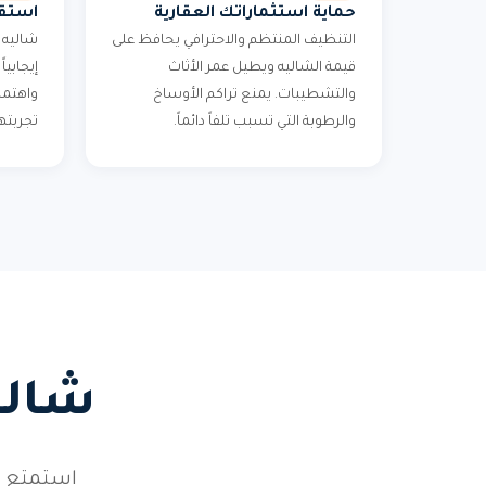
حماية استثماراتك العقارية
استقط
التنظيف المنتظم والاحترافي يحافظ على
شاليه ن
قيمة الشاليه ويطيل عمر الأثاث
إيجابي
والتشطيبات. يمنع تراكم الأوساخ
واهتما
والرطوبة التي تسبب تلفاً دائماً.
تجربته
شالي
استمتع ب