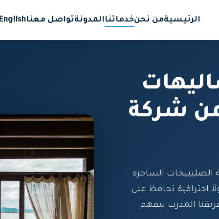
الرئيسية
من نحن
خدماتنا
المدونة
تواصل معنا
English
ليهات
من شركة
لصليبيخات الساحرة
اً احترافية تحافظ على
يقنا المدرب يتفهم