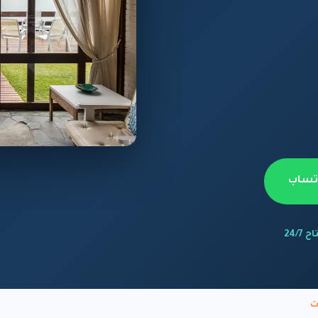
اتساب
 24/7
ت