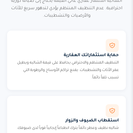
الشاليه استثمار عقاري غالي القيمة يحتاج إلى صيانة دورية
احترافية. عدم التنظيف المنتظم يؤدي لتدهور سريع للأثاث
والأرضيات والتشطيبات.
حماية استثماراتك العقارية
التنظيف المنتظم والاحترافي يحافظ على قيمة الشاليه ويطيل
عمر الأثاث والتشطيبات. يمنع تراكم الأوساخ والرطوبة التي
تسبب تلفاً دائماً.
استقطاب الضيوف والزوار
شاليه نظيف وعطر دائماً يترك انطباعاً إيجابياً قوياً لدى ضيوفك.