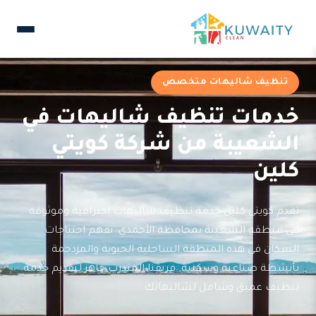
تنظيف شاليهات متخصص
خدمات تنظيف شاليهات في
الشعيبة من شركة كويتي
كلين
تقدم كويتي كلين خدمة تنظيف شاليهات احترافية وموثوقة
في منطقة الشعيبة بمحافظة الأحمدي. نفهم احتياجات
السكان في هذه المنطقة الساحلية الحيوية والمزدحمة
بأنشطة صناعية وسكنية. فريقنا المتدرب جاهز لتقديم خدمة
تنظيف عميق وشامل لشاليهاتك.