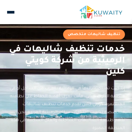
تنظيف شاليهات متخصص
خدمات تنظيف شاليهات في
الرميثية من شركة كويتي
كلين
إذا كنت تمتلك شاليهاً في الرميثية بالقرب من الساحل أو في
منطقة البلوك الثاني، فأنت تعرف أهمية الحفاظ على نظافته
المستمرة. كويتي كلين تقدم خدمات تنظيف شاليهات
متخصصة تناسب احتياجات سكان الرميثية الفريدة. نحن
نفهم طبيعة الشاليهات الساحلية والفلل السكنية في هذه
المنطقة المميزة.