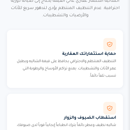
الشاليه استثمار عقاري غالي القيمة يحتاج إلى صيانة دورية
احترافية. عدم التنظيف المنتظم يؤدي لتدهور سريع للأثاث
والأرضيات والتشطيبات.
حماية استثماراتك العقارية
التنظيف المنتظم والاحترافي يحافظ على قيمة الشاليه ويطيل
عمر الأثاث والتشطيبات. يمنع تراكم الأوساخ والرطوبة التي
تسبب تلفاً دائماً.
استقطاب الضيوف والزوار
شاليه نظيف وعطر دائماً يترك انطباعاً إيجابياً قوياً لدى ضيوفك.