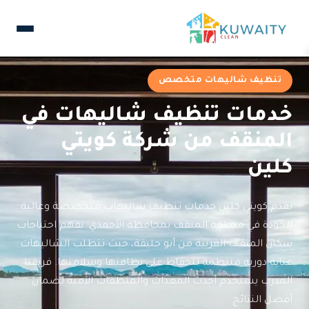
تنظيف شاليهات متخصص
خدمات تنظيف شاليهات في
المنقف من شركة كويتي
كلين
تقدم كويتي كلين خدمات تنظيف شاليهات متخصصة وعالية
الجودة في منطقة المنقف بمحافظة الأحمدي. نفهم احتياجات
سكان المنقف القريبة من أبو حليفة، حيث تتطلب الشاليهات
عناية دورية منتظمة للحفاظ على نظافتها وسلامتها. فريقنا
المدرب يستخدم أحدث المعدات والمنظفات الآمنة لضمان
أفضل النتائج.