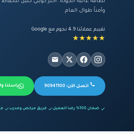
نظافة عالية الجودة. اختر كويتي كلين للحفاظ
وآمناً طوال العام.
تقييم عملائنا 4.9 نجوم مع Google
★★★★★
راسلنا و
اتصل الآن: 90941100
ضمان 100% رضا العميل
فريق مرخص ومدرب
متاح