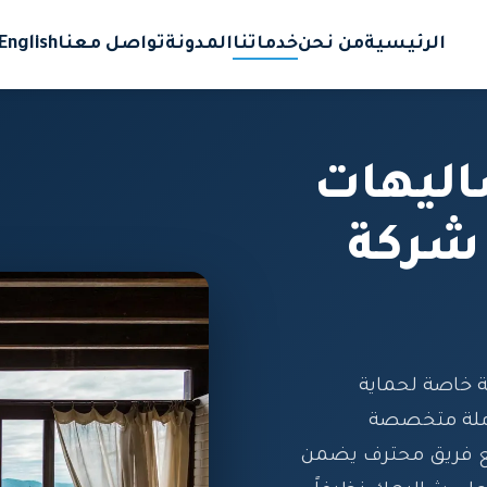
الرئيسية
من نحن
خدماتنا
المدونة
تواصل معنا
English
ليهات
شركة
 خاصة لحماية
املة متخصصة
مع فريق محترف يضمن