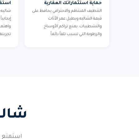
حماية استثماراتك العقارية
استقط
التنظيف المنتظم والاحترافي يحافظ على
شاليه ن
قيمة الشاليه ويطيل عمر الأثاث
إيجابي
والتشطيبات. يمنع تراكم الأوساخ
واهتما
والرطوبة التي تسبب تلفاً دائماً.
تجربته
شالي
استمتع ب