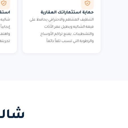
حماية استثماراتك العقارية
استقط
التنظيف المنتظم والاحترافي يحافظ على
شاليه ن
قيمة الشاليه ويطيل عمر الأثاث
إيجابي
والتشطيبات. يمنع تراكم الأوساخ
واهتما
والرطوبة التي تسبب تلفاً دائماً.
تجربته
شالي