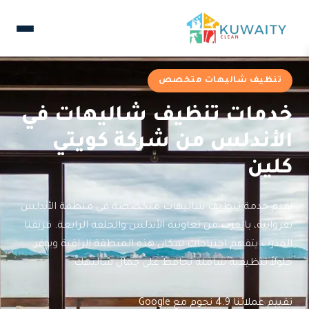
تنظيف شاليهات متخصص
خدمات تنظيف شاليهات في
الأندلس من شركة كويتي
كلين
نقدم خدمة تنظيف شاليهات متخصصة في منطقة الأندلس
بفروانية، بالقرب من تعاونية الأندلس والحلقة الرابعة. فريقنا
المدرب يتفهم احتياجات سكان هذه المنطقة الراقية ويوفر
حلولاً تنظيفية شاملة تحافظ على جمال شاليهك.
تقييم عملائنا 4.9 نجوم مع Google