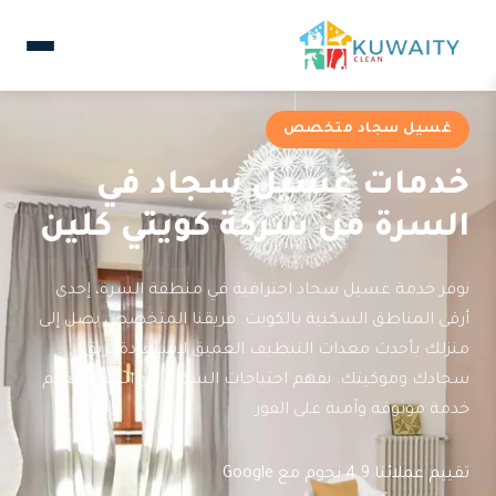
غسيل سجاد متخصص
خدمات غسيل سجاد في
السرة من شركة كويتي كلين
نوفر خدمة غسيل سجاد احترافية في منطقة السرة، إحدى
أرقى المناطق السكنية بالكويت. فريقنا المتخصص يصل إلى
منزلك بأحدث معدات التنظيف العميق لاستعادة بريق
سجادك وموكيتك. نفهم احتياجات السكان في السرة ونقدم
خدمة موثوقة وآمنة على الفور.
تقييم عملائنا 4.9 نجوم مع Google