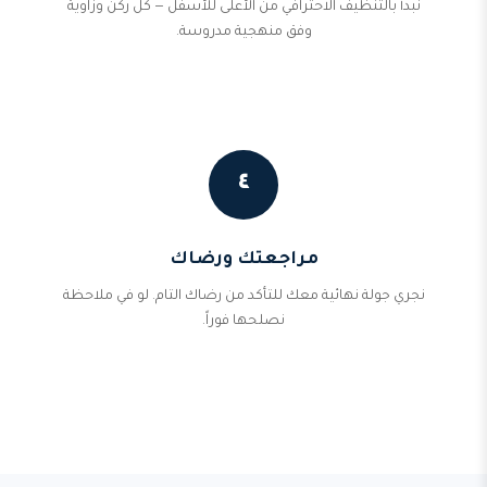
نبدأ بالتنظيف الاحترافي من الأعلى للأسفل — كل ركن وزاوية
وفق منهجية مدروسة.
٤
مراجعتك ورضاك
نجري جولة نهائية معك للتأكد من رضاك التام. لو في ملاحظة
نصلحها فوراً.