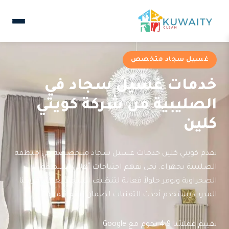
غسيل سجاد متخصص
خدمات غسيل سجاد في
الصليبية من شركة كويتي
كلين
تقدم كويتي كلين خدمات غسيل سجاد متخصصة في منطقة
الصليبية بجهراء. نحن نفهم احتياجات أهالي المنطقة
الصحراوية ونوفر حلولاً فعالة لتنظيف السجاد بعمق. فريقنا
المدرب يستخدم أحدث التقنيات لضمان نتائج مميزة.
تقييم عملائنا 4.9 نجوم مع Google