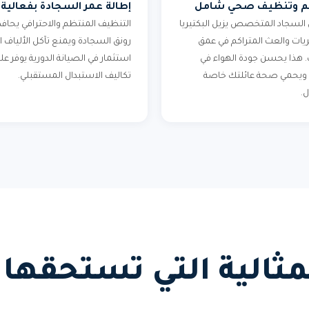
م وتنظيف صحي شامل
إطالة عمر السجادة بفعالية
لسجاد المتخصص يزيل البكتيريا
التنظيف المنتظم والاحترافي يحاف
يات والعث المتراكم في عمق
رونق السجادة ويمنع تآكل الألياف ال
ف. هذا يحسن جودة الهواء في
استثمار في الصيانة الدورية يوفر عل
ويحمي صحة عائلتك خاصة
تكاليف الاستبدال المستقبلي.
ل.
لمثالية التي تستحقه