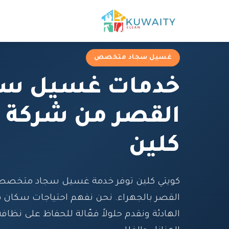
غسيل سجاد متخصص
خدمات غسيل سج
القصر من شركة ك
كلين
كويتي كلين توفر خدمة غسيل سجاد متخصص
القصر بالجهراء. نحن نفهم احتياجات سكان 
الهادئة ونقدم حلولاً فعّالة للحفاظ على نظا