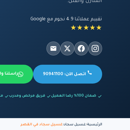
المنازل والفلل.
تقييم عملائنا 4.9 نجوم مع Google
★★★★★
راسلنا و
اتصل الآن: 90941100
ضمان 100% رضا العميل
فريق مرخص ومدرب
متاح
الرئيسية
غسيل سجاد
غسيل سجاد في القصر