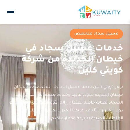
غسيل سجاد متخصص
خدمات غسيل سجاد في
خيطان الجديدة من شركة
كويتي كلين
توفر كويتي كلين خدمة غسيل السجاد المتخصصة لسكان
خيطان الجديدة بجودة عالية وكفاءة مضمونة. نتعامل مع
السجاد بعناية خاصة لضمان إزالة الأوساخ والعوالق العميقة
دون الإضرار بالألياف. فريقنا المدرب يصل إلى منزلك في
المنطقة الجديدة بسرعة وجهاز متقدم.