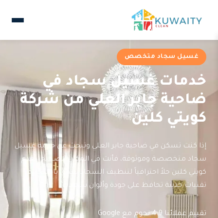
غسيل سجاد متخصص
خدمات غسيل سجاد في
ضاحية جابر العلي من شركة
كويتي كلين
إذا كنت تسكن في ضاحية جابر العلي وتبحث عن خدمة غسيل
سجاد متخصصة وموثوقة، فأنت في المكان الصحيح. تقدم
كويتي كلين حلاً احترافياً لتنظيف السجاد بعمق باستخدام
تقنيات حديثة تحافظ على جودة وألوان سجادك.
تقييم عملائنا 4.9 نجوم مع Google