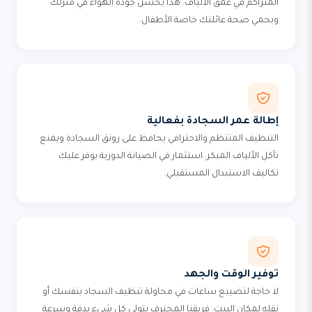
المتراكم في عمق الألياف. هذا يحسن جودة الهواء في منزلك
ويحمي صحة عائلتك خاصة الأطفال.
إطالة عمر السجادة بفعالية
التنظيف المنتظم والاحترافي يحافظ على رونق السجادة ويمنع
تآكل الألياف المبكر. استثمار في الصيانة الدورية يوفر عليك
تكاليف الاستبدال المستقبلي.
توفير الوقت والجهد
لا حاجة لتضييع ساعات في محاولة تنظيف السجاد بنفسك أو
نقله لمكان البيت. فريقنا المحترف يتولى كل شيء بدقة وسرعة