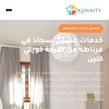
غسيل سجاد متخصص
خدمات غسيل سجاد في
غرناطة من شركة كويتي
كلين
نقدم خدمة غسيل السجاد المتخصصة لسكان منطقة
غرناطة السكنية الراقية بأعلى معايير الجودة. فريقنا المدرب
يستخدم معدات حديثة وتقنيات آمنة لتنظيف السجاد
والموكيت بعمق. نفهم احتياجات سكان غرناطة ونوفر خدمة
سريعة وموثوقة تصل إلى منزلك.