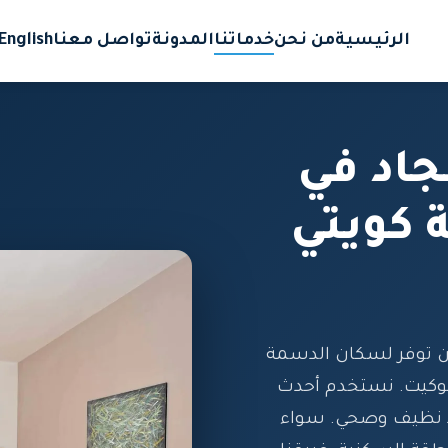
الرئيسية
من نحن
خدماتنا
المدونة
تواصل معنا
English
اد في
 كويتي
ن توفر لسكان الدسمة
الموكيت. نستخدم أحدث
اد نظيف وصحي. سواء