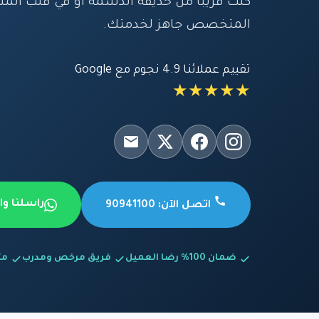
كنت قريباً من حديقة الدسمة أو في قلب المن
المتخصص جاهز لخدمتك.
تقييم عملائنا 4.9 نجوم مع Google
★★★★★
راسلنا و
اتصل الآن: 90941100
ضمان 100% رضا العميل
فريق مرخص ومدرب
متاح