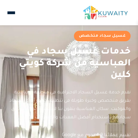
غسيل سجاد متخصص
خدمات غسيل سجاد في
العباسية من شركة كويتي
كلين
نقدم خدمة غسيل السجاد الاحترافية في منطقة العباسية
بفريق متخصص وخبرة طويلة في تنظيف جميع أنواع السجاد
والموكيت. سكان العباسية يثقون بنا لاستعادة نظافة وتألق
سجادهم باستخدام أفضل المعدات والمنظفات الآمنة.
تقييم عملائنا 4.9 نجوم مع Google