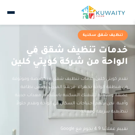
تنظيف شقق سكنية
خدمات تنظيف شقق في
الواحة من شركة كويتي كلين
تقدم كويتي كلين خدمات تنظيف شقق متخصصة وموثوقة
في منطقة الواحة بجهراء. فريقنا المدرب يضمن نظافة
عميقة وشاملة لشقتك السكنية باستخدام معدات حديثة
وآمنة. نحن نفهم احتياجات السكان في الواحة ونقدم حلولاً
تنظيفية سريعة وفعالة.
تقييم عملائنا 4.9 نجوم مع Google