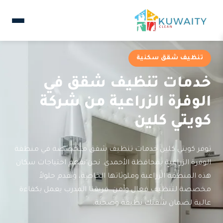
تنظيف شقق سكنية
خدمات تنظيف شقق في
الوفرة الزراعية من شركة
كويتي كلين
توفر كويتي كلين خدمات تنظيف شقق متخصصة في منطقة
الوفرة الزراعية بمحافظة الأحمدي. نحن نفهم احتياجات سكان
هذه المنطقة الزراعية وملوثاتها الخاصة، ونقدم حلولاً
مخصصة لتنظيف فعال وآمن. فريقنا المدرب يعمل بكفاءة
عالية لضمان شقتك نظيفة وصحية.