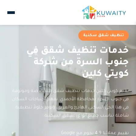
تنظيف شقق سكنية
خدمات تنظيف شقق في
جنوب السرة من شركة
كويتي كلين
تقدم كويتي كلين خدمات تنظيف شقق متخصصة وموثوقة
في جنوب السرة بمحافظة الأحمدي. نفهم احتياجات السكان
في هذا الحي السكني الهادئ والعريق، ونوفر حلولاً تنظيفية
شاملة تناسب جميع أنواع الشقق السكنية.
تقييم عملائنا 4.9 نجوم مع Google